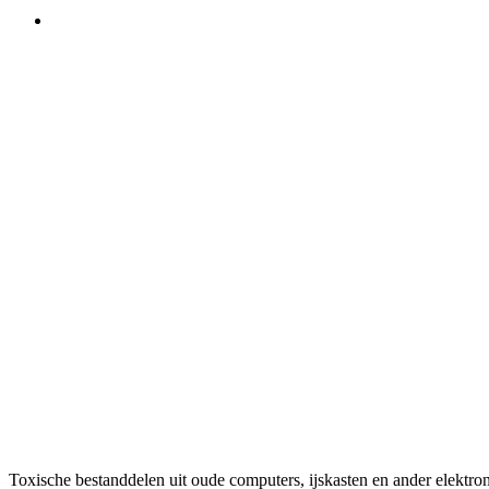
GHANA
– EINDBESTEMMING VAN
Toxische bestanddelen uit oude computers, ijskasten en ander elektr