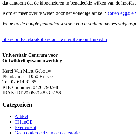
dat aantoont dat de kippeneieren in benadeelde wijken van de hoofds
Kom er meer over te weten door het volledige artikel ‘
Rotten eggs: e
Wil je op de hoogte gehouden worden van mondiaal nieuws volgens j
Share on Facebook
Share on Twitter
Share on Linkedin
Universitair Centrum voor
Ontwikkelings­­­
samenwerking­
Karel Van Miert Gebouw
Pleinlaan 5 – 1050 Brussel
Tel. 02 614 81 65
KBO-nummer: 0420.790.948
IBAN: BE20 0689 4833 3156
Categorieën
Artikel
CHanGE
Evenement
Geen onderdeel van een categorie